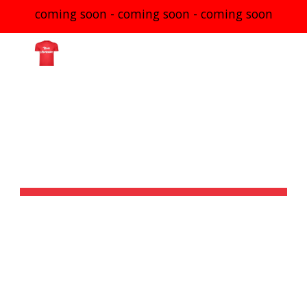
coming soon - coming soon - coming soon
Skip to main content
Skip to navigation
STAFFELMARATHON 
UND ANDERE